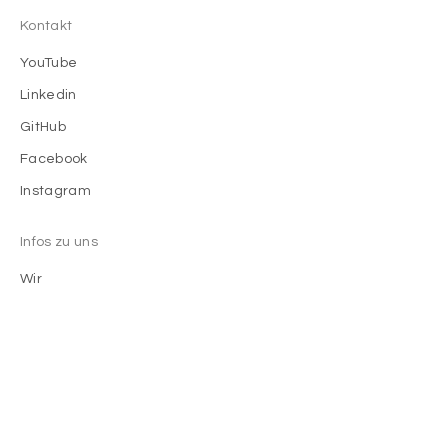
Kontakt
YouTube
Linkedin
GitHub
Facebook
Instagram
Infos zu uns
Wir
Menschen bei phamos
Blog
Impressum
Portal