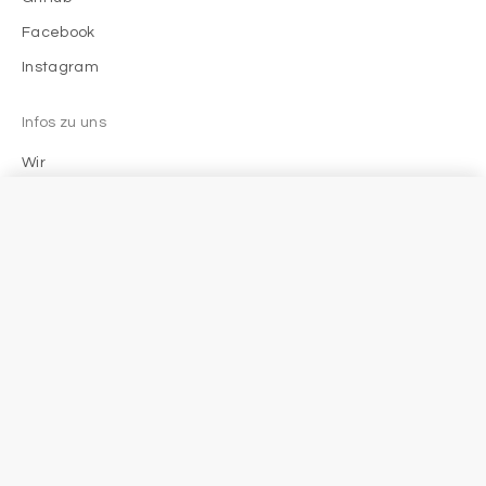
Facebook
Instagram
Infos zu uns
Wir
Menschen bei phamos
Filter
Blog
Impressum
Company
Portal
phamos GmbH
Login
Department
Timesheet
Project Management - ph
Job Openings
Software Development - ph