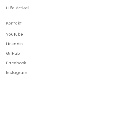
Hilfe Artikel
Kontakt
YouTube
Linkedin
GitHub
Facebook
Instagram
Infos zu uns
Wir
Menschen bei phamos
Blog
Impressum